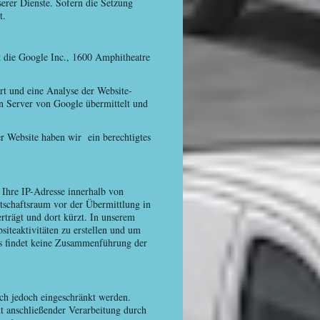
serer Dienste. Sofern die Setzung
t.
t die Google Inc., 1600 Amphitheatre
rt und eine Analyse der Website-
n Server von Google übermittelt und
r Website haben wir ein berechtigtes
 Ihre IP-Adresse innerhalb von
tschaftsraum vor der Übermittlung in
trägt und dort kürzt. In unserem
iteaktivitäten zu erstellen und um
Es findet keine Zusammenführung der
ch jedoch eingeschränkt werden.
t anschließender Verarbeitung durch