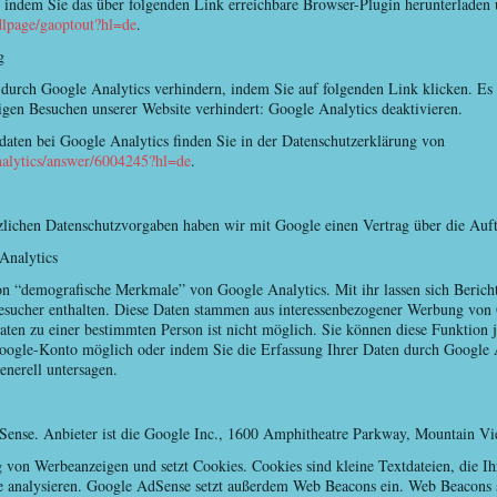
, indem Sie das über folgenden Link erreichbare Browser-Plugin herunterladen
/dlpage/gaoptout?hl=de
.
g
 durch Google Analytics verhindern, indem Sie auf folgenden Link klicken. Es 
igen Besuchen unserer Website verhindert: Google Analytics deaktivieren.
ten bei Google Analytics finden Sie in der Datenschutzerklärung von
analytics/answer/6004245?hl=de
.
tzlichen Datenschutzvorgaben haben wir mit Google einen Vertrag über die Auft
Analytics
 “demografische Merkmale” von Google Analytics. Mit ihr lassen sich Berichte
besucher enthalten. Diese Daten stammen aus interessenbezogener Werbung von
ten zu einer bestimmten Person ist nicht möglich. Sie können diese Funktion je
Google-Konto möglich oder indem Sie die Erfassung Ihrer Daten durch Google 
enerell untersagen.
ense. Anbieter ist die Google Inc., 1600 Amphitheatre Parkway, Mountain 
von Werbeanzeigen und setzt Cookies. Cookies sind kleine Textdateien, die 
e analysieren. Google AdSense setzt außerdem Web Beacons ein. Web Beacons si