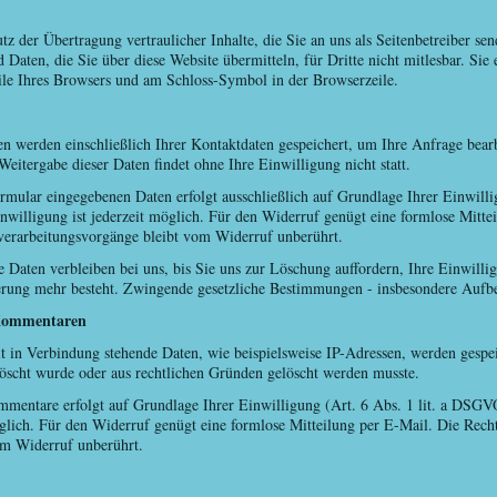
 der Übertragung vertraulicher Inhalte, die Sie an uns als Seitenbetreiber se
Daten, die Sie über diese Website übermitteln, für Dritte nicht mitlesbar. Sie 
eile Ihres Browsers und am Schloss-Symbol in der Browserzeile.
en werden einschließlich Ihrer Kontaktdaten gespeichert, um Ihre Anfrage bea
Weitergabe dieser Daten findet ohne Ihre Einwilligung nicht statt.
rmular eingegebenen Daten erfolgt ausschließlich auf Grundlage Ihrer Einwill
Einwilligung ist jederzeit möglich. Für den Widerruf genügt eine formlose Mitt
verarbeitungsvorgänge bleibt vom Widerruf unberührt.
e Daten verbleiben bei uns, bis Sie uns zur Löschung auffordern, Ihre Einwill
rung mehr besteht. Zwingende gesetzliche Bestimmungen - insbesondere Aufbe
 Kommentaren
in Verbindung stehende Daten, wie beispielsweise IP-Adressen, werden gespeic
elöscht wurde oder aus rechtlichen Gründen gelöscht werden musste.
mentare erfolgt auf Grundlage Ihrer Einwilligung (Art. 6 Abs. 1 lit. a DSGVO
möglich. Für den Widerruf genügt eine formlose Mitteilung per E-Mail. Die Recht
om Widerruf unberührt.