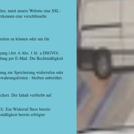
nden, nutzt unsere Website eine SSL-
erkennen eine verschlüsselte
rbeiten zu können oder um für
igung (Art. 6 Abs. 1 lit. a DSGVO).
eilung per E-Mail. Die Rechtmäßigkeit
igung zur Speicherung widerrufen oder
wahrungsfristen - bleiben unberührt.
hert. Der Inhalt verbleibt auf
). Ein Widerruf Ihrer bereits
mäßigkeit bereits erfolgter