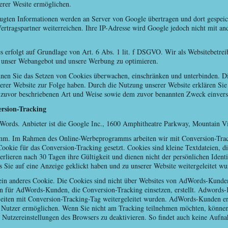
erer Wesite ermöglichen.
gten Informationen werden an Server von Google übertragen und dort gespeich
ertragspartner weiterreichen. Ihre IP-Adresse wird Google jedoch nicht mit an
erfolgt auf Grundlage von Art. 6 Abs. 1 lit. f DSGVO. Wir als Websitebetreibe
m unser Webangebot und unsere Werbung zu optimieren.
n Sie das Setzen von Cookies überwachen, einschränken und unterbinden. D
serer Website zur Folge haben. Durch die Nutzung unserer Website erklären Sie
 zuvor beschriebenen Art und Weise sowie dem zuvor benannten Zweck einvers
rsion-Tracking
ords. Anbieter ist die Google Inc., 1600 Amphitheatre Parkway, Mountain Vi
mm. Im Rahmen des Online-Werbeprogramms arbeiten wir mit Conversion-Trac
Cookie für das Conversion-Tracking gesetzt. Cookies sind kleine Textdateien, 
rlieren nach 30 Tagen ihre Gültigkeit und dienen nicht der persönlichen Ident
 Sie auf eine Anzeige geklickt haben und zu unserer Website weitergeleitet wu
in anderes Cookie. Die Cookies sind nicht über Websites von AdWords-Kunden
n für AdWords-Kunden, die Conversion-Tracking einsetzen, erstellt. Adwords-
Seiten mit Conversion-Tracking-Tag weitergeleitet wurden. AdWords-Kunden er
der Nutzer ermöglichen. Wenn Sie nicht am Tracking teilnehmen möchten, könne
n Nutzereinstellungen des Browsers zu deaktivieren. So findet auch keine Aufn