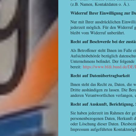
(z.B. Namen, Kontaktdaten o. Ä.).
Widerruf Ihrer Einwilligung zur D
Nur mit Ihrer ausdrücklichen Einwilli
jederzeit möglich. Für den Widerruf 
bleibt vom Widerruf unberührt.
Recht auf Beschwerde bei der zust
Als Betroffener steht Ihnen im Falle 
Aufsichtsbehörde bezüglich datenschut
Unternehmens befindet. Der folgende L
bereit:
https://www.bfdi.bund.de/DE/I
Recht auf Datenübertragbarkeit
Ihnen steht das Recht zu, Daten, die w
Dritte aushändigen zu lassen. Die Ber
anderen Verantwortlichen verlangen, er
Recht auf Auskunft, Berichtigung,
Sie haben jederzeit im Rahmen der ge
personenbezogenen Daten, Herkunft d
oder Löschung dieser Daten. Diesbezü
Impressum aufgeführten Kontaktmögl