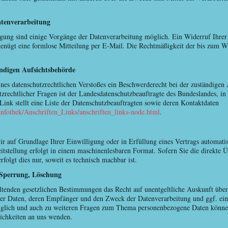
atenverarbeitung
gung sind einige Vorgänge der Datenverarbeitung möglich. Ein Widerruf Ihrer be
genügt eine formlose Mitteilung per E-Mail. Die Rechtmäßigkeit der bis zum W
ändigen Aufsichtsbehörde
eines datenschutzrechtlichen Verstoßes ein Beschwerderecht bei der zuständigen
zrechtlicher Fragen ist der Landesdatenschutzbeauftragte des Bundeslandes, in 
ink stellt eine Liste der Datenschutzbeauftragten sowie deren Kontaktdaten
nfothek/Anschriften_Links/anschriften_links-node.html
.
ir auf Grundlage Ihrer Einwilligung oder in Erfüllung eines Vertrags automatisi
eitstellung erfolgt in einem maschinenlesbaren Format. Sofern Sie die direkte 
folgt dies nur, soweit es technisch machbar ist.
 Sperrung, Löschung
ltenden gesetzlichen Bestimmungen das Recht auf unentgeltliche Auskunft über
er Daten, deren Empfänger und den Zweck der Datenverarbeitung und ggf. ein
glich und auch zu weiteren Fragen zum Thema personenbezogene Daten können 
ichkeiten an uns wenden.