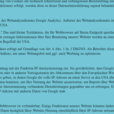
rung von Cookies zur technisch fehlerfreien und reibungslosen Bereitstellung un
ktionen) erfolgt, werden diese in dieser Datenschutzerklärung separat behandel
des Webanalysedienstes Google Analytics. Anbieter des Webanalysedienstes is
, USA.
" Das sind kleine Textdateien, die Ihr Webbrowser auf Ihrem Endgerät speiche
e erzeugte Informationen über Ihre Benutzung unserer Website werden an eine
im Regelfall die USA.
ies erfolgt auf Grundlage von Art. 6 Abs. 1 lit. f DSGVO. Als Betreiber diese
erhaltens, um unser Webangebot und ggf. auch Werbung zu optimieren.
ndung mit der Funktion IP-Anonymisierung ein. Sie gewährleistet, dass Google
on oder in anderen Vertragsstaaten des Abkommens über den Europäischen Wir
 geben, in denen Google die volle IP-Adresse an einen Server in den USA über
nen benutzen, um Ihre Nutzung der Website auszuwerten, um Reports über Webs
er Internetnutzung verbundene Dienstleistungen gegenüber uns zu erbringen. 
P-Adresse mit anderen Daten von Google statt.
ebbrowser ist verhinderbar. Einige Funktionen unserer Website könnten dadur
Daten bezüglich Ihrer Website-Nutzung einschließlich Ihrer IP-Adresse mitsam